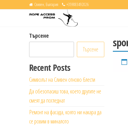
Skip
Сливен, България
+359883492026
Accessexpert
to
Индустриален
въжен достъп
the
– услуги,
content
екипировка,
Търсене
производство,
spo
търговия
Търсене
Recent Posts
Символът на Сливен отново блести
Да обезопасиш това, което другите не
смеят да погледнат
Ремонт на фасада, която ни накара да
се ровим в миналото